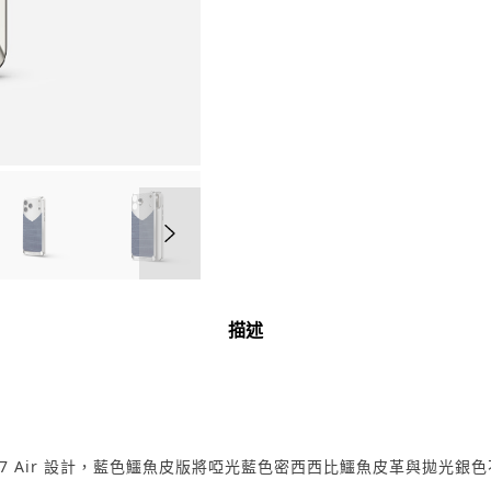
RST17
-
Magnetic
Shield
Alligator
Edition
-
Matte
Blue
數
量
描述
及 iPhone 17 Air 設計，藍色鱷魚皮版將啞光藍色密西西比鱷魚皮革