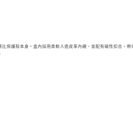
保護殼本身。盒內採用柔軟人造皮革內襯，並配有磁性扣合，帶來更高端的
。