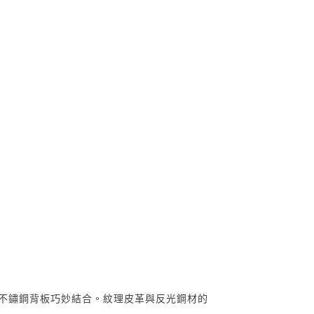
與拋光銀色不鏽鋼背板巧妙結合。紋理皮革與反光鋼材的