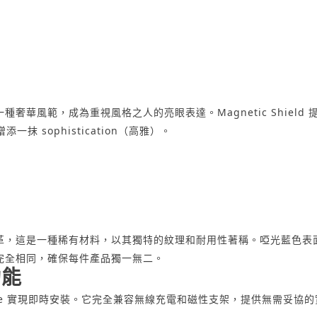
奢華風範，成為重視風格之人的亮眼表達。Magnetic Shiel
一抹 sophistication（高雅）。
，這是一種稀有材料，以其獨特的紋理和耐用性著稱。啞光藍色表面與
完全相同，確保每件產品獨一無二。
功能
agSafe 實現即時安裝。它完全兼容無線充電和磁性支架，提供無需