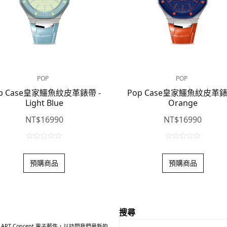
POP
POP
p Case皇家鱷魚紋皮革錶帶 -
Pop Case皇家鱷魚紋皮革錶
Light Blue
Orange
NT$
16990
NT$
16990
0
0
o
o
預購商品
預購商品
u
u
t
t
o
o
f
f
5
5
搜尋
 ART Concept 電子郵件，以訪問我們最新的