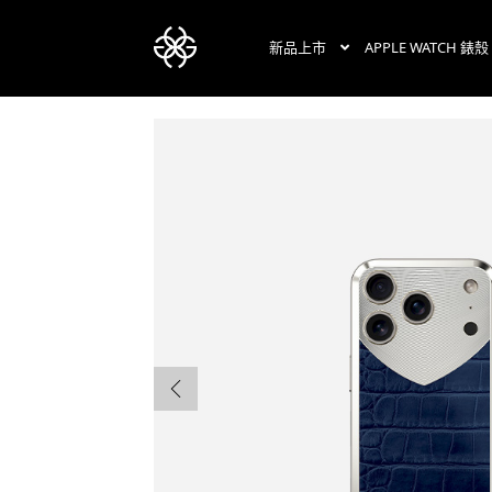
新品上市
APPLE WATCH 錶殼
跳
跳
至
至
導
主
覽
要
列
內