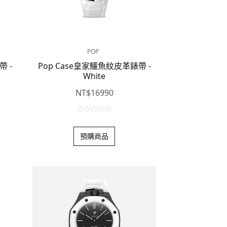
POP
帶 -
Pop Case皇家鱷魚紋皮革錶帶 -
White
NT$
16990
0
o
預購商品
u
t
o
f
5