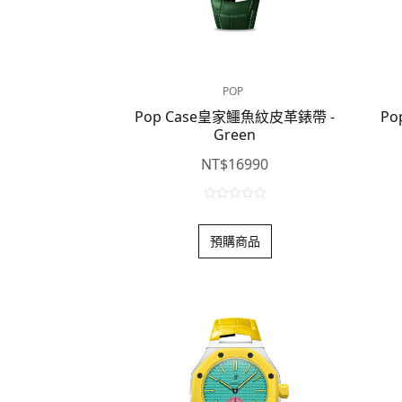
POP
Pop Case皇家鱷魚紋皮革錶帶 -
Po
Green
NT$
16990
0
o
預購商品
u
t
o
f
5