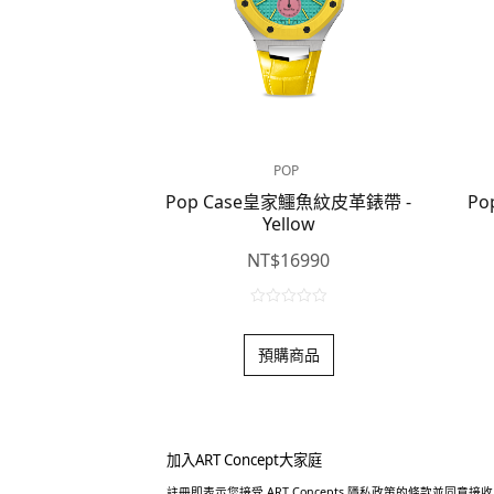
POP
Pop Case皇家鱷魚紋皮革錶帶 -
Po
Yellow
NT$
16990
0
o
預購商品
u
t
o
f
5
加入ART Concept大家庭
註冊即表示您接受 ART Concepts 隱私政策的條款並同意接收