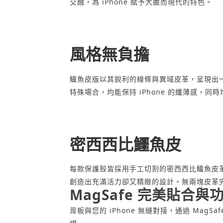
交融，為 iPhone 賦予大膽而現代的特色。
風格無負擔
鱷魚皮版以其銳利的線條與異域皮革，呈現出一種
特殊場合，均能保持 iPhone 的纖薄感，同時增添
密西西比鱷魚皮
每款保護殼皆採用手工切割的密西西比鱷魚皮革
創造出充滿活力卻又精緻的設計。無兩塊皮革
MagSafe 完美貼合與
背板與您的 iPhone 無縫對接，通過 M