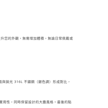
d 提升您的外觀，無需增加體積，無論日常佩戴或
拋光 316L 不鏽鋼（銀色調）形成對比，
妥協的實用性，同時保留設計的大膽風格。最後的點