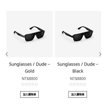
–
Sunglasses / Dude –
Sunglasses / Dude –
Gold
Black
NT$
8800
NT$
8800
0
0
o
o
加入購物車
加入購物車
u
u
t
t