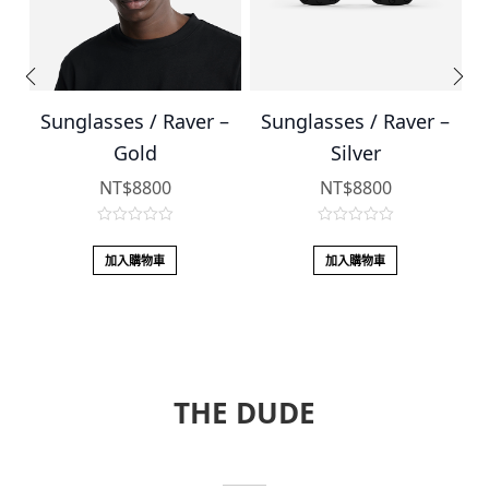
–
Sunglasses / Raver –
Sunglasses / Raver –
Gold
Silver
NT$
8800
NT$
8800
0
0
o
o
加入購物車
加入購物車
u
u
t
t
o
o
f
f
5
5
THE DUDE