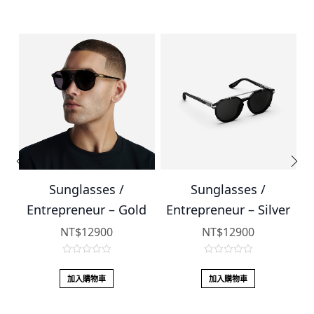
Sunglasses /
Sunglasses /
ck
Entrepreneur – Gold
Entrepreneur – Silver
E
NT$
12900
NT$
12900
0
0
o
o
加入購物車
加入購物車
u
u
t
t