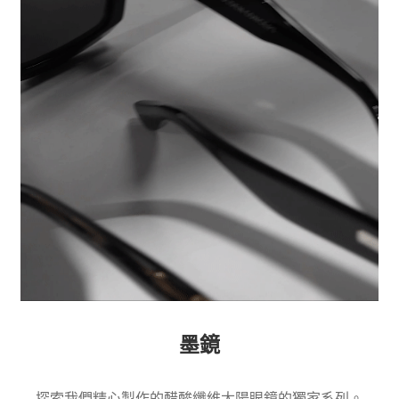
展
珠寶
開
子
墨鏡
選
單
黑五特惠專區
品牌故事
展
購物說明
開
子
選
單
墨鏡
探索我們精心製作的醋酸纖維太陽眼鏡的獨家系列。