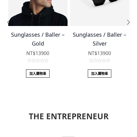
 –
Sunglasses / Baller –
Sunglasses / Baller –
Gold
Silver
NT$
13900
NT$
13900
0
0
o
o
加入購物車
加入購物車
u
u
t
t
o
o
f
f
5
5
THE ENTREPRENEUR