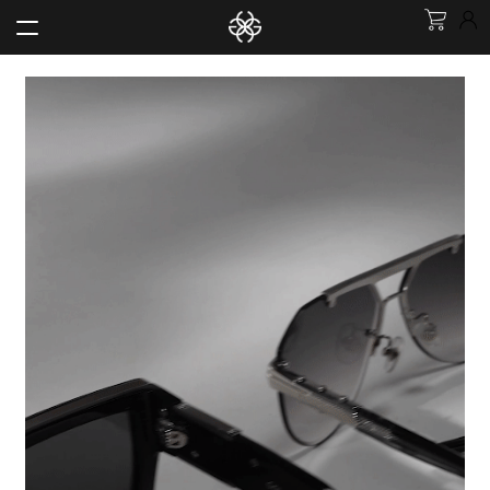
跳
跳
至
至
展
新品上市
導
主
開
覽
要
子
展
APPLE WATCH 錶殼
選
列
內
開
單
子
展
容
機械錶
選
開
單
子
展
IPHONE 配件
選
開
單
子
POP CASES
選
單
展
服飾
開
子
展
配件
選
開
單
子
皮夾
選
單
公事包 & 休閒包