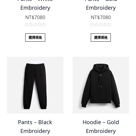
Embroidery
Embroidery
NT$
7080
NT$
7080
0
0
o
o
選擇規格
選擇規格
u
u
t
t
o
o
f
f
5
5
Pants – Black
Hoodie – Gold
Embroidery
Embroidery