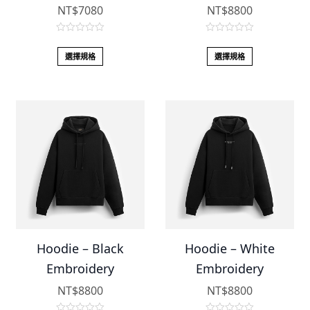
NT$
7080
NT$
8800
0
0
o
o
選擇規格
選擇規格
u
u
t
t
o
o
f
f
5
5
Hoodie – Black
Hoodie – White
Embroidery
Embroidery
NT$
8800
NT$
8800