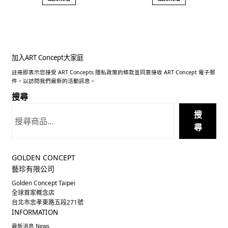
u
u
t
t
o
o
f
f
5
5
加入ART Concept大家庭
註冊即表示您接受 ART Concepts 隱私政策的條款並同意接收 ART Concept 電子郵
件，以訪問我們最新的活動訊息。
搜尋
搜
尋
GOLDEN CONCEPT
藝珍有限公司
Golden Concept Taipei
全球首家概念店
台北市忠孝東路五段271號
INFORMATION
最新消息 News