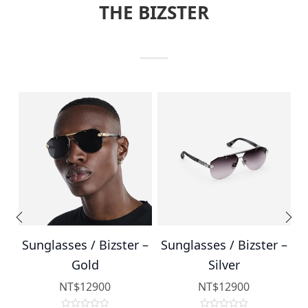
THE BIZSTER
o
o
f
f
5
5
 –
Sunglasses / Bizster –
Sunglasses / Bizster –
S
Gold
Silver
NT$
12900
NT$
12900