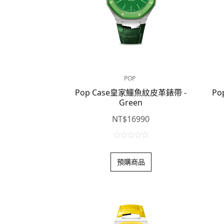
POP
Pop Case皇家鱷魚紋皮革錶帶 -
Po
Green
NT$
16990
0
o
預購商品
u
t
o
f
5