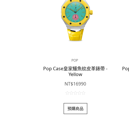
POP
Pop Case皇家鱷魚紋皮革錶帶 -
Po
Yellow
NT$
16990
0
o
預購商品
u
t
o
f