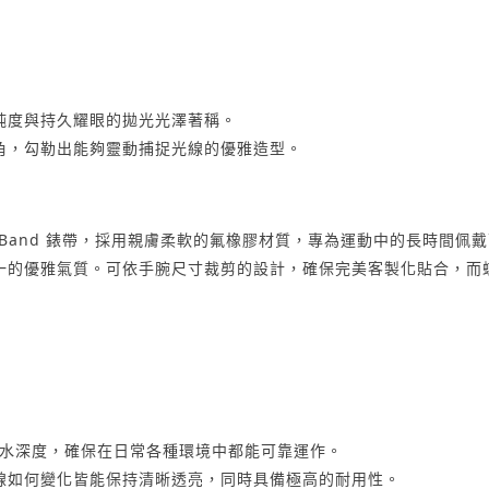
高純度與持久耀眼的拋光光澤著稱。
角，勾勒出能夠靈動捕捉光線的優雅造型。
載 GC MotionBand 錶帶，採用親膚柔軟的氟橡膠材質，專為運動中的
一的優雅氣質。可依手腕尺寸裁剪的設計，確保完美客製化貼合，而
米防水深度，確保在日常各種環境中都能可靠運作。
線如何變化皆能保持清晰透亮，同時具備極高的耐用性。