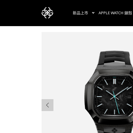
新品上市
APPLE WATCH 錶殼
跳
跳
至
至
導
主
覽
要
列
內