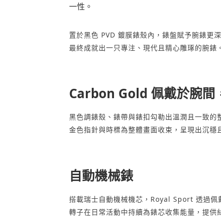
一性。
置於黑色 PVD 鍍膜錶殼內，錶盤賦予腕錶
最終成就出一只專注、現代且精心雕琢的腕錶
Carbon Gold 佩戴
黑色調錶殼、錶帶與錶扣勾勒出溫潤且一致的整
金色指針與時標為整體畫面收束，呈現出沉穩
自動機械錶
搭載瑞士自動機械機芯，Royal Sport 透
轉子在日常活動中持續為錶芯收集能量，提供