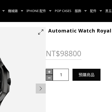
機械錶
IPHONE 配件
POP CASES
服飾
配件
黑五
Automatic Watch Royal 
NT$
98800
Automatic
預購商品
Watch
Royal
Sport
-
Black
Carbon