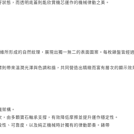
好狀態，而透明底蓋則能欣賞機芯運作的機械律動之美。
碳纖維所形成的自然紋理，展現出獨一無二的表面圖案。每枚錶盤皆經
標則帶來溫潤光澤與色調和諧，共同營造出精緻而富有層次的顯示效
械架構。
0 次，由多顆寶石軸承支撐，有效降低摩擦並提升運作穩定性。
致性、可靠度，以及純正機械時計獨有的律動節奏。錶帶