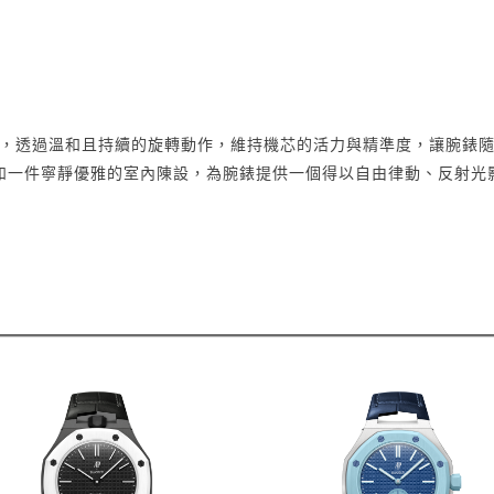
自動上鍊盒，透過溫和且持續的旋轉動作，維持機芯的活力與精準度，讓腕
如一件寧靜優雅的室內陳設，為腕錶提供一個得以自由律動、反射光