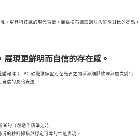
更深沉、更具科技感的現代表情，而綠松石細節則注入鮮明對比的亮點
。
於腕間，展現更鮮明而自信的存在感。
體輪廓；TPC 碳纖維錶盤則在光影之間增添細膩紋理與層次變化。
且自信的風格表達
過佩戴者的自然動作精準走時。
絲滑的秒針掃描與穩定可靠的性能表現。