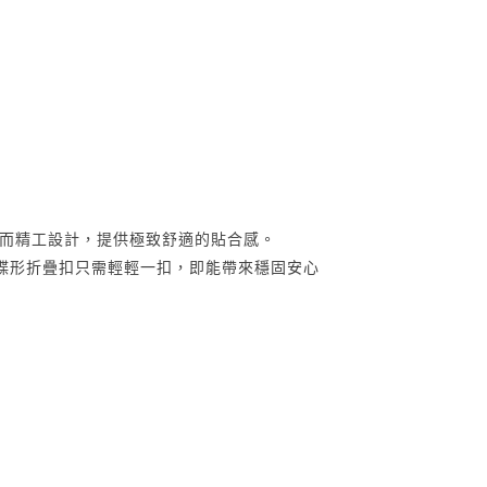
長時間佩戴而精工設計，提供極致舒適的貼合感。
蝶形折疊扣只需輕輕一扣，即能帶來穩固安心