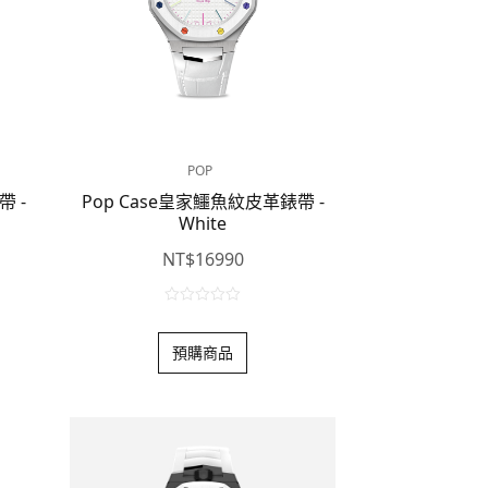
POP
帶 -
Pop Case皇家鱷魚紋皮革錶帶 -
White
NT$
16990
0
o
預購商品
u
t
o
f
5