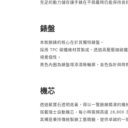
充足的動力儲存讓手錶在不佩戴時仍能保持良
錶盤
本款腕錶的核心在於其獨特錶盤。
採用 TPC 碳纖維材質製成，透過高壓壓縮
視覺個性。
黑色內圈為錶盤增添清晰輪廓，金色指針與時
機芯
透過藍寶石透明底蓋，得以一覽腕錶精湛的機
搭載瑞士自動機芯，每小時振頻高達 28,80
其構造秉持傳統製錶工藝精髓，提供卓越的一