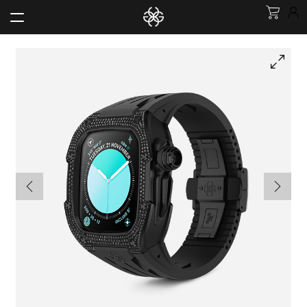
跳
跳
至
至
展
新品上市
導
主
開
覽
要
子
展
APPLE WATCH 錶殼
選
列
內
開
單
子
展
容
機械錶
選
開
單
子
展
IPHONE 配件
選
開
單
子
POP CASES
選
單
展
服飾
開
子
展
配件
選
開
單
子
黑五特惠專區
選
單
品牌故事