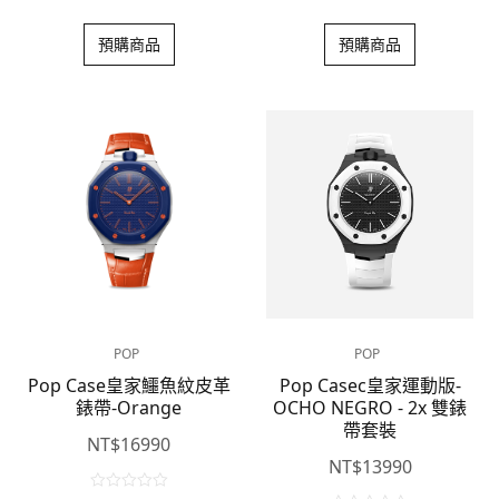
0
0
o
o
預購商品
預購商品
u
u
t
t
o
o
f
f
5
5
POP
POP
Pop Case皇家鱷魚紋皮革
Pop Casec皇家運動版-
錶帶-Orange
OCHO NEGRO - 2x 雙錶
帶套裝
NT$
16990
NT$
13990