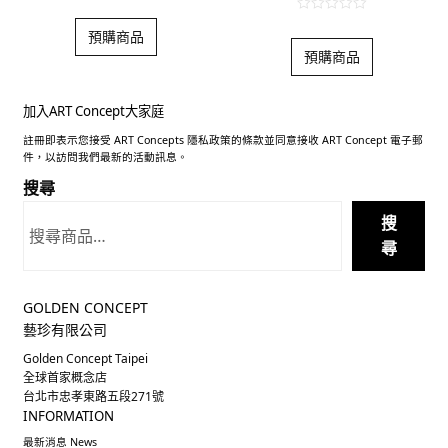
0
0
o
預購商品
o
u
預購商品
u
t
t
o
o
f
加入ART Concept大家庭
f
5
註冊即表示您接受 ART Concepts 隱私政策的條款並同意接收 ART Concept 電子郵
5
件，以訪問我們最新的活動訊息。
搜尋
搜
尋
GOLDEN CONCEPT
藝珍有限公司
Golden Concept Taipei
全球首家概念店
台北市忠孝東路五段271號
INFORMATION
最新消息 News