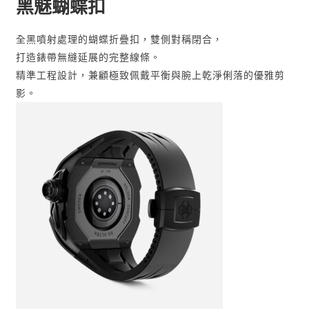
黑魅蝴蝶扣
全黑噴射處理的蝴蝶折疊扣，雙側對稱閉合，
打造錶帶無縫延展的完整線條。
精準工程設計，兼顧極致佩戴平衡與腕上乾淨俐落的優雅剪
影。