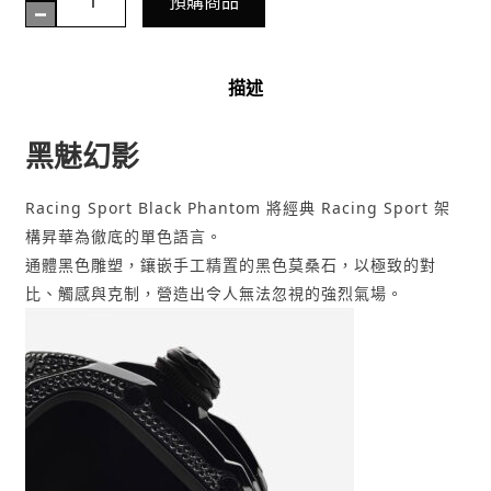
預購商品
Watch
Case
/
描述
RSTIII46
-
黑魅幻影
Black
Phantom
數
Racing Sport Black Phantom 將經典 Racing Sport 架
量
構昇華為徹底的單色語言。
通體黑色雕塑，鑲嵌手工精置的黑色莫桑石，以極致的對
比、觸感與克制，營造出令人無法忽視的強烈氣場。