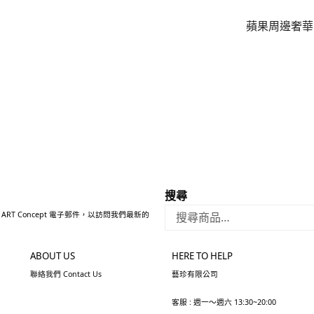
下
蘋果周邊奢華品
一
篇
文
章:
搜尋
 ART Concept 電子郵件，以訪問我們最新的
ABOUT US
HERE TO HELP
聯絡我們 Contact Us
藝珍有限公司
客服 : 週一～週六 13:30~20:00