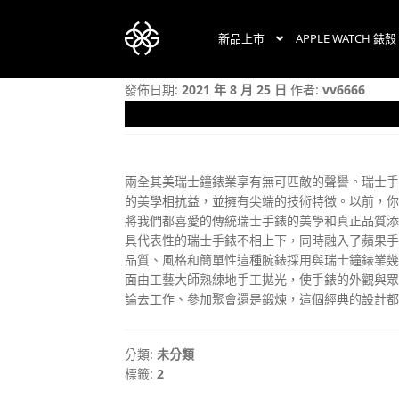
新品上市
APPLE WATCH 錶殼
跳
跳
發佈日期:
2021 年 8 月 25 日
作者:
vv6666
至
至
兩全其美瑞士鐘錶業享有無可匹敵的聲譽。瑞士
的美學相抗益，並擁有尖端的技術特徵。以前，你須做
導
主
將我們都喜愛的傳統瑞士手錶的美學和真正品質添
具代表性的瑞士手錶不相上下，同時融入了蘋果
品質、風格和簡單性這種腕錶採用與瑞士鐘錶業幾
面由工藝大師熟練地手工拋光，使手錶的外觀與
覽
要
論去工作、參加聚會還是鍛煉，這個經典的設計
分類:
未分類
列
內
標籤:
2