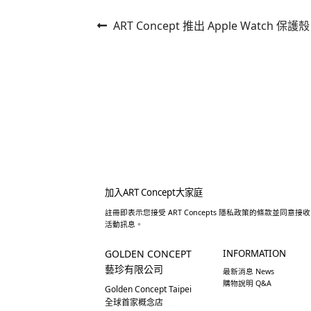
文
上
ART Concept 推出 Apple Watch 保護殼
容
一
章
篇
導
文
章:
覽
加入ART Concept大家庭
註冊即表示您接受 ART Concepts 隱私政策的條款並同意接收
活動訊息。
GOLDEN CONCEPT
INFORMATION
藝珍有限公司
最新消息 News
購物說明 Q&A
Golden Concept Taipei
全球首家概念店