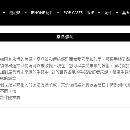
機械錶
IPHONE 配件
POP CASES
服飾
配件
黑五
產品優勢
手錶因其永恆的美感、高品質和傳統優雅而備受喜愛和珍愛。蘋果手錶雖
出選擇但情況可以被改變。現在，您可以享受未來的技術，同時保持您的風格和
加到最具有未來感的手錶中” 對於世界各地的手錶愛好者來說，蘋果手
手錶的輝煌。
個世紀以來相同的製造方法製成，其永恆的設計將很容易在手錶系列中找到
眾不同。無
都將伴隨左右。