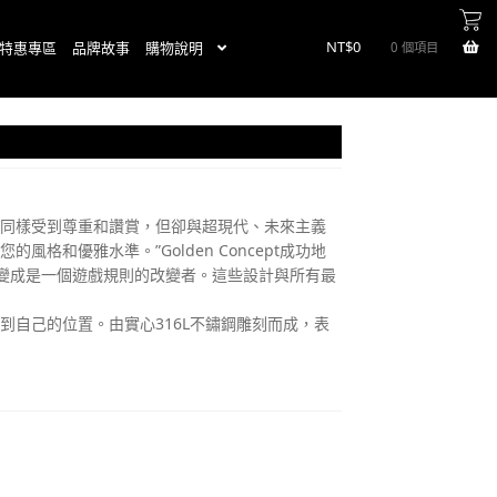
NT$
0
特惠專區
品牌故事
購物說明
0 個項目
然同樣受到尊重和讚賞，但卻與超現代、未來主義
優雅水準。”Golden Concept成功地
錶變成是一個遊戲規則的改變者。這些設計與所有最
自己的位置。由實心316L不鏽鋼雕刻而成，表